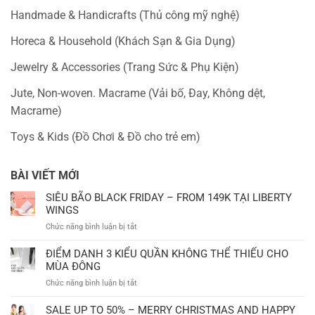
Handmade & Handicrafts (Thủ công mỹ nghệ)
Horeca & Household (Khách Sạn & Gia Dụng)
Jewelry & Accessories (Trang Sức & Phụ Kiện)
Jute, Non-woven. Macrame (Vải bố, Đay, Không dệt,
Macrame)
Toys & Kids (Đồ Chơi & Đồ cho trẻ em)
BÀI VIẾT MỚI
SIÊU BÃO BLACK FRIDAY – FROM 149K TẠI LIBERTY
WINGS
ở
Chức năng bình luận bị tắt
SIÊU
BÃO
ĐIỂM DANH 3 KIỂU QUẦN KHÔNG THỂ THIẾU CHO
BLACK
MÙA ĐÔNG
FRIDAY
ở
Chức năng bình luận bị tắt
–
ĐIỂM
FROM
DANH
SALE UP TO 50% – MERRY CHRISTMAS AND HAPPY
149K