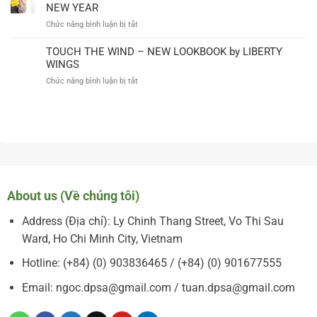
3
NEW YEAR
TẠI
KIỂU
LIBERTY
ở
Chức năng bình luận bị tắt
QUẦN
WINGS
SALE
KHÔNG
UP
TOUCH THE WIND – NEW LOOKBOOK by LIBERTY
THỂ
TO
WINGS
THIẾU
50%
CHO
ở
Chức năng bình luận bị tắt
–
MÙA
TOUCH
MERRY
ĐÔNG
THE
CHRISTMAS
WIND
AND
–
HAPPY
NEW
NEW
LOOKBOOK
YEAR
by
LIBERTY
WINGS
About us (Về chúng tôi)
Address (Địa chỉ): Ly Chinh Thang Street, Vo Thi Sau
Ward, Ho Chi Minh City, Vietnam
Hotline: (+84) (0) 903836465 / (+84) (0) 901677555
Email: ngoc.dpsa@gmail.com / tuan.dpsa@gmail.com