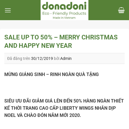
Chuyển
đến
nội
dung
SALE UP TO 50% – MERRY CHRISTMAS
AND HAPPY NEW YEAR
Đã đăng trên
30/12/2019
bởi
Admin
MỪNG GIÁNG SINH – RINH NGÀN QUÀ TẶNG
SIÊU ƯU ĐÃI GIẢM GIÁ LÊN ĐẾN 50% HÀNG NGÀN THIẾT
KẾ THỜI TRANG CAO CẤP LIBERTY WINGS NHÂN DỊP
NOEL VÀ CHÀO ĐÓN NĂM MỚI 2020.