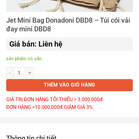
Jet Mini Bag Donadoni DBD8 – Túi cói vải
đay mini DBD8
Giá bán: Liên hệ
sản phẩm có sẵn
Jet Mini Bag Donadoni DBD8 - Túi cói vải đay mini DBD8 số lượng
THÊM VÀO GIỎ HÀNG
GIÁ TRỊ ĐƠN HÀNG TỐI THIỂU > 3.000.000đ.
ĐƠN HÀNG >10.000.000đ GIẢM GIÁ 3%.
Thông tin chi tiết