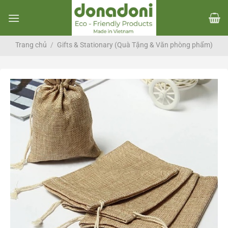
Chuyển
đến
nội
dung
Trang chủ
/
Gifts & Stationary (Quà Tặng & Văn phòng phẩm)