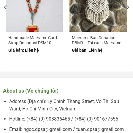
Handmade Macrame Card
Macrame Bag Donadoni
Strap Donadoni DSM10 –
DBM9 – Túi xách Macrame
Dây đeo thẻ Macrame
Donadoni DBM9
Giá bán: Liên hệ
Giá bán: Liên hệ
Handmade Donadoni
DSM10
About us (Về chúng tôi)
Address (Địa chỉ): Ly Chinh Thang Street, Vo Thi Sau
Ward, Ho Chi Minh City, Vietnam
Hotline: (+84) (0) 903836465 / (+84) (0) 901677555
Email: ngoc.dpsa@gmail.com / tuan.dpsa@gmail.com